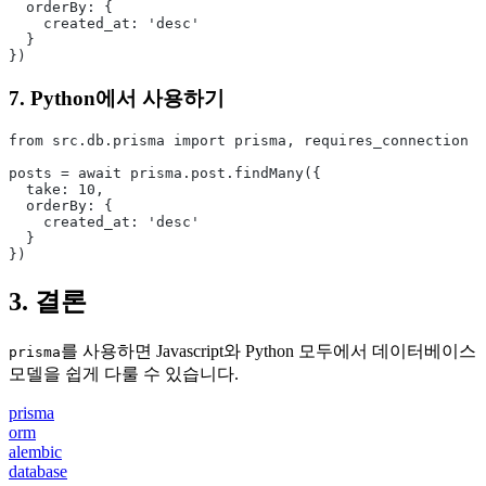
  orderBy: {
    created_at: 'desc'
  }
})
7. Python에서 사용하기
from src.db.prisma import prisma, requires_connection
posts = await prisma.post.findMany({
  take: 10,
  orderBy: {
    created_at: 'desc'
  }
})
3. 결론
를 사용하면 Javascript와 Python 모두에서 데이터베이스
prisma
모델을 쉽게 다룰 수 있습니다.
prisma
orm
alembic
database