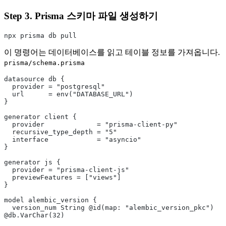
Step 3. Prisma 스키마 파일 생성하기
npx prisma db pull
이 명령어는 데이터베이스를 읽고 테이블 정보를 가져옵니다.
prisma/schema.prisma
datasource db {
  provider = "postgresql"
  url      = env("DATABASE_URL")
}
generator client {
  provider             = "prisma-client-py"
  recursive_type_depth = "5"
  interface            = "asyncio"
}
generator js {
  provider = "prisma-client-js"
  previewFeatures = ["views"]
}
model alembic_version {
  version_num String @id(map: "alembic_version_pkc") 
@db.VarChar(32)