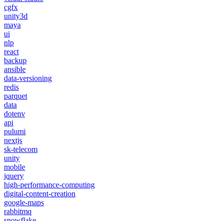
cgfx
unity3d
maya
ui
nlp
react
backup
ansible
data-versioning
redis
parquet
data
dotenv
api
pulumi
nextjs
sk-telecom
unity
mobile
jquery
high-performance-computing
digital-content-creation
google-maps
rabbitmq
snowflake