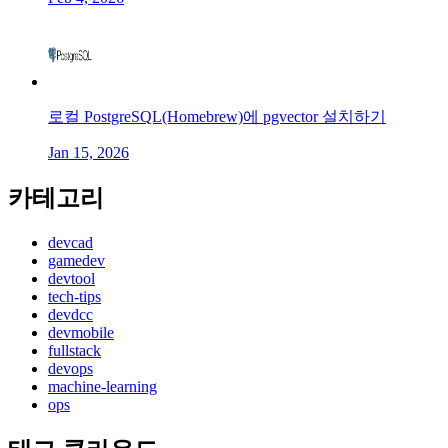
로컬 PostgreSQL(Homebrew)에 pgvector 설치하기
Jan 15, 2026
카테고리
devcad
gamedev
devtool
tech-tips
devdcc
devmobile
fullstack
devops
machine-learning
ops