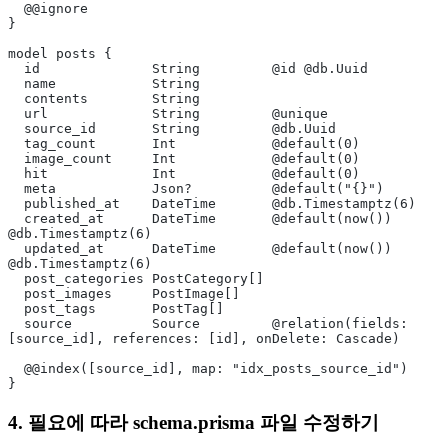
  @@ignore
}
model posts {
  id              String         @id @db.Uuid
  name            String
  contents        String
  url             String         @unique
  source_id       String         @db.Uuid
  tag_count       Int            @default(0)
  image_count     Int            @default(0)
  hit             Int            @default(0)
  meta            Json?          @default("{}")
  published_at    DateTime       @db.Timestamptz(6)
  created_at      DateTime       @default(now()) 
@db.Timestamptz(6)
  updated_at      DateTime       @default(now()) 
@db.Timestamptz(6)
  post_categories PostCategory[]
  post_images     PostImage[]
  post_tags       PostTag[]
  source          Source         @relation(fields: 
[source_id], references: [id], onDelete: Cascade)
  @@index([source_id], map: "idx_posts_source_id")
}
4. 필요에 따라 schema.prisma 파일 수정하기