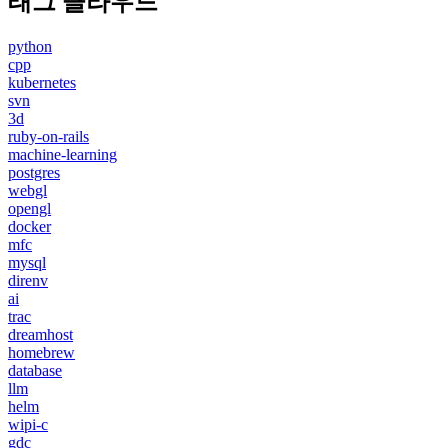
태그 클라우드
python
cpp
kubernetes
svn
3d
ruby-on-rails
machine-learning
postgres
webgl
opengl
docker
mfc
mysql
direnv
ai
trac
dreamhost
homebrew
database
llm
helm
wipi-c
gdc