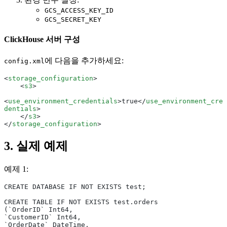
GCS_ACCESS_KEY_ID
GCS_SECRET_KEY
ClickHouse 서버 구성
에 다음을 추가하세요:
config.xml
<
storage_configuration
>
    <
s3
>
<
use_environment_credentials
>true</
use_environment_cre
dentials
>
    </
s3
>
</
storage_configuration
>
3. 실제 예제
예제 1:
CREATE DATABASE IF NOT EXISTS test;
CREATE TABLE IF NOT EXISTS test.orders
(`OrderID` Int64,
`CustomerID` Int64,
`OrderDate` DateTime,