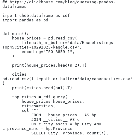
## https://clickhouse.com/blog/querying-pandas-
dataframes
import chdb.dataframe as cdf
import pandas as pd
def main():
    house_prices = pd.read_csv(
        filepath_or_buffer="data/HouseListings-
Top45Cities-10292023-kaggle.csv",
        encoding="ISO-8859-1",
    )
    print(house_prices.head(n=2).T)
    cities = 
pd.read_csv(filepath_or_buffer="data/canadacities.csv"
)
    print(cities.head(n=1).T)
    top_cities = cdf.query(
        house_prices=house_prices,
        cities=cities,
        sql="""
            FROM __house_prices__ AS hp
            JOIN __cities__ AS c
            ON c.city_ascii = hp.City AND 
c.province_name = hp.Province
            SELECT City, Province, count(*),