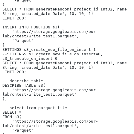
    'Parquet'
)
SELECT * FROM generateRandom('project_id Int32, name 
String, created_date Date', 10, 10, 1)
LIMIT 200;
INSERT INTO FUNCTION s3(
    'https://storage.googleapis.com/our-
lab/chtest/write_test1.parquet',
    'Parquet'
)
SETTINGS s3_create_new_file_on_insert=1
--SETTINGS s3_create_new_file_on_insert=0, 
s3_truncate_on_insert=0
SELECT * FROM generateRandom('project_id Int32, name 
String, created_date Date', 10, 10, 1)
LIMIT 200;
-- describe table
DESCRIBE TABLE s3(
    'https://storage.googleapis.com/our-
lab/chtest/write_test1.parquet'
);
-- select from parquet file
SELECT *
FROM s3(
    'https://storage.googleapis.com/our-
lab/chtest/write_test1.parquet',
    'Parquet'