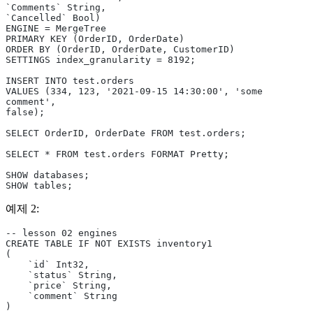
`Comments` String,
`Cancelled` Bool)
ENGINE = MergeTree
PRIMARY KEY (OrderID, OrderDate)
ORDER BY (OrderID, OrderDate, CustomerID)
SETTINGS index_granularity = 8192;
INSERT INTO test.orders
VALUES (334, 123, '2021-09-15 14:30:00', 'some 
comment',
false);
SELECT OrderID, OrderDate FROM test.orders;
SELECT * FROM test.orders FORMAT Pretty;
SHOW databases;
SHOW tables;
예제 2:
-- lesson 02 engines
CREATE TABLE IF NOT EXISTS inventory1
(
    `id` Int32,
    `status` String,
    `price` String,
    `comment` String
)