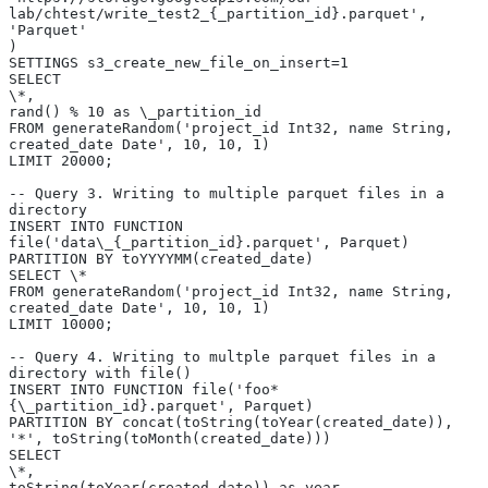
lab/chtest/write_test2_{_partition_id}.parquet',
'Parquet'
)
SETTINGS s3_create_new_file_on_insert=1
SELECT
\*,
rand() % 10 as \_partition_id
FROM generateRandom('project_id Int32, name String, 
created_date Date', 10, 10, 1)
LIMIT 20000;
-- Query 3. Writing to multiple parquet files in a 
directory
INSERT INTO FUNCTION 
file('data\_{_partition_id}.parquet', Parquet)
PARTITION BY toYYYYMM(created_date)
SELECT \*
FROM generateRandom('project_id Int32, name String, 
created_date Date', 10, 10, 1)
LIMIT 10000;
-- Query 4. Writing to multple parquet files in a 
directory with file()
INSERT INTO FUNCTION file('foo*
{\_partition_id}.parquet', Parquet)
PARTITION BY concat(toString(toYear(created_date)), 
'*', toString(toMonth(created_date)))
SELECT
\*,
toString(toYear(created_date)) as year,