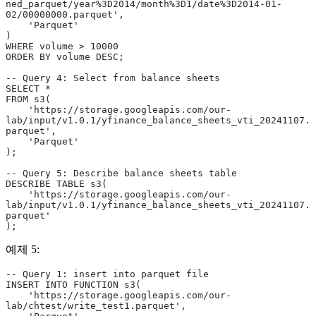
ned_parquet/year%3D2014/month%3D1/date%3D2014-01-
02/00000000.parquet',
    'Parquet'
)
WHERE volume > 10000
ORDER BY volume DESC;
-- Query 4: Select from balance sheets
SELECT *
FROM s3(
    'https://storage.googleapis.com/our-
lab/input/v1.0.1/yfinance_balance_sheets_vti_20241107.
parquet',
    'Parquet'
);
-- Query 5: Describe balance sheets table
DESCRIBE TABLE s3(
    'https://storage.googleapis.com/our-
lab/input/v1.0.1/yfinance_balance_sheets_vti_20241107.
parquet'
);
예제 5:
-- Query 1: insert into parquet file
INSERT INTO FUNCTION s3(
    'https://storage.googleapis.com/our-
lab/chtest/write_test1.parquet',