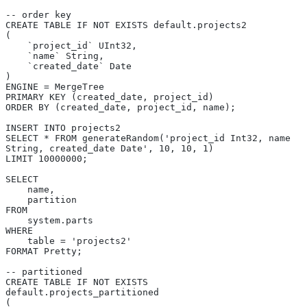
-- order key
CREATE TABLE IF NOT EXISTS default.projects2
(
    `project_id` UInt32,
    `name` String,
    `created_date` Date
)
ENGINE = MergeTree
PRIMARY KEY (created_date, project_id)
ORDER BY (created_date, project_id, name);
INSERT INTO projects2
SELECT * FROM generateRandom('project_id Int32, name 
String, created_date Date', 10, 10, 1)
LIMIT 10000000;
SELECT
    name,
    partition
FROM
    system.parts
WHERE
    table = 'projects2'
FORMAT Pretty;
-- partitioned
CREATE TABLE IF NOT EXISTS 
default.projects_partitioned
(