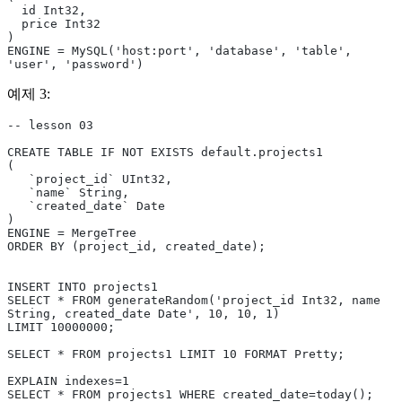
  id Int32,
  price Int32
)
ENGINE = MySQL('host:port', 'database', 'table', 
'user', 'password')
예제 3:
-- lesson 03
CREATE TABLE IF NOT EXISTS default.projects1
(
   `project_id` UInt32,
   `name` String,
   `created_date` Date
)
ENGINE = MergeTree
ORDER BY (project_id, created_date);
INSERT INTO projects1
SELECT * FROM generateRandom('project_id Int32, name 
String, created_date Date', 10, 10, 1)
LIMIT 10000000;
SELECT * FROM projects1 LIMIT 10 FORMAT Pretty;
EXPLAIN indexes=1
SELECT * FROM projects1 WHERE created_date=today();