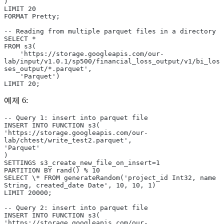
)
LIMIT 20
FORMAT Pretty;
-- Reading from multiple parquet files in a directory
SELECT *
FROM s3(
    'https://storage.googleapis.com/our-
lab/input/v1.0.1/sp500/financial_loss_output/v1/bi_los
ses_output/*.parquet',
    'Parquet')
LIMIT 20;
예제 6:
-- Query 1: insert into parquet file
INSERT INTO FUNCTION s3(
'https://storage.googleapis.com/our-
lab/chtest/write_test2.parquet',
'Parquet'
)
SETTINGS s3_create_new_file_on_insert=1
PARTITION BY rand() % 10
SELECT \* FROM generateRandom('project_id Int32, name 
String, created_date Date', 10, 10, 1)
LIMIT 20000;
-- Query 2: insert into parquet file
INSERT INTO FUNCTION s3(
'https://storage.googleapis.com/our-