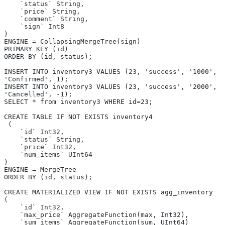
    `status` String,
    `price` String,
    `comment` String,
    `sign` Int8
)
ENGINE = CollapsingMergeTree(sign)
PRIMARY KEY (id)
ORDER BY (id, status);
INSERT INTO inventory3 VALUES (23, 'success', '1000', 
'Confirmed', 1);
INSERT INTO inventory3 VALUES (23, 'success', '2000', 
'Cancelled', -1);
SELECT * from inventory3 WHERE id=23;
CREATE TABLE IF NOT EXISTS inventory4
 (
    `id` Int32,
    `status` String,
    `price` Int32,
    `num_items` UInt64
)
ENGINE = MergeTree
ORDER BY (id, status);
CREATE MATERIALIZED VIEW IF NOT EXISTS agg_inventory
(
    `id` Int32,
    `max_price` AggregateFunction(max, Int32),
    `sum_items` AggregateFunction(sum, UInt64)