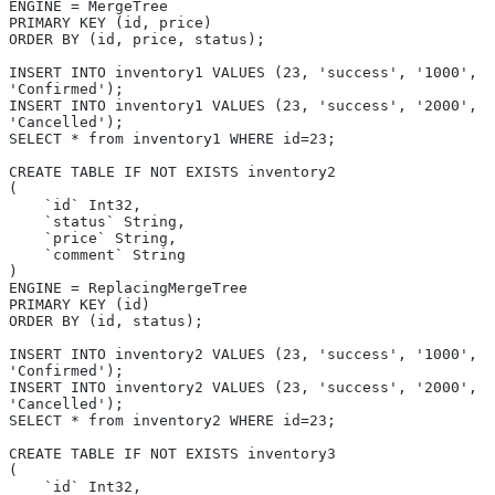
ENGINE = MergeTree
PRIMARY KEY (id, price)
ORDER BY (id, price, status);
INSERT INTO inventory1 VALUES (23, 'success', '1000', 
'Confirmed');
INSERT INTO inventory1 VALUES (23, 'success', '2000', 
'Cancelled');
SELECT * from inventory1 WHERE id=23;
CREATE TABLE IF NOT EXISTS inventory2
(
    `id` Int32,
    `status` String,
    `price` String,
    `comment` String
)
ENGINE = ReplacingMergeTree
PRIMARY KEY (id)
ORDER BY (id, status);
INSERT INTO inventory2 VALUES (23, 'success', '1000', 
'Confirmed');
INSERT INTO inventory2 VALUES (23, 'success', '2000', 
'Cancelled');
SELECT * from inventory2 WHERE id=23;
CREATE TABLE IF NOT EXISTS inventory3
(
    `id` Int32,