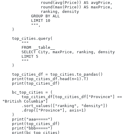
                round(avg(Price)) AS avgPrice,
                round(max(Price)) AS maxPrice,
                ranking, density
            GROUP BY ALL
            LIMIT 10
            """,
    )
    top_cities.query(
        """
        FROM __table__
        SELECT City, maxPrice, ranking, density
        LIMIT 5
        """
    )
    top_cities_df = top_cities.to_pandas()
    print(top_cities_df.head(n=1).T)
    print(top_cities_df)
    bc_top_cities = (
        top_cities_df[top_cities_df["Province"] == 
"British Columbia"]
        .sort_values(["ranking", "density"])
        .drop(["Province"], axis=1)
    )
    print("aaa=====")
    print(top_cities_df)
    print("bbb=====")
    print(bc_top_cities)