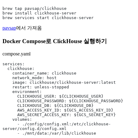
brew tap pavsap/clickhouse
brew install clickhouse-server
brew services start clickhouse-server
pavsap
에서 가져옴
Docker Compose로 ClickHouse 실행하기
compose.yaml
services:
  clickhouse:
    container_name: clickhouse
    network_mode: host
    image: clickhouse/clickhouse-server:latest
    restart: unless-stopped
    environment:
      CLICKHOUSE_USER: ${CLICKHOUSE_USER}
      CLICKHOUSE_PASSWORD: ${CLICKHOUSE_PASSWORD}
      CLICKHOUSE_DB: ${CLICKHOUSE_DB}
      AWS_ACCESS_KEY_ID: ${GCS_ACCESS_KEY_ID}
      AWS_SECRET_ACCESS_KEY: ${GCS_SECRET_KEY}
    volumes:
      - ./config/config.xml:/etc/clickhouse-
server/config.d/config.xml
      - ./mnt/data:/var/lib/clickhouse