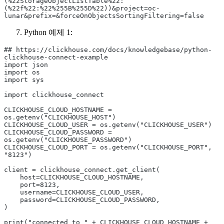
(%22StorageObjectListTable%22:
(%22f%22:%22%255B%255D%22))&project=oc-
lunar&prefix=&forceOnObjectsSortingFiltering=false
Python 예제 1:
## https://clickhouse.com/docs/knowledgebase/python-
clickhouse-connect-example
import json
import os
import sys
import clickhouse_connect
CLICKHOUSE_CLOUD_HOSTNAME = 
os.getenv("CLICKHOUSE_HOST")
CLICKHOUSE_CLOUD_USER = os.getenv("CLICKHOUSE_USER")
CLICKHOUSE_CLOUD_PASSWORD = 
os.getenv("CLICKHOUSE_PASSWORD")
CLICKHOUSE_CLOUD_PORT = os.getenv("CLICKHOUSE_PORT", 
"8123")
client = clickhouse_connect.get_client(
    host=CLICKHOUSE_CLOUD_HOSTNAME,
    port=8123,
    username=CLICKHOUSE_CLOUD_USER,
    password=CLICKHOUSE_CLOUD_PASSWORD,
)
print("connected to " + CLICKHOUSE_CLOUD_HOSTNAME + 