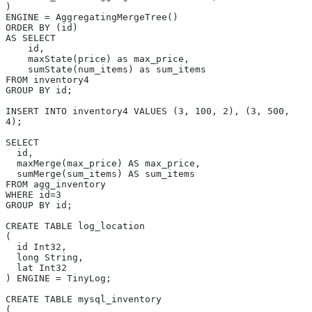
)
ENGINE = AggregatingMergeTree()
ORDER BY (id)
AS SELECT
    id,
    maxState(price) as max_price,
    sumState(num_items) as sum_items
FROM inventory4
GROUP BY id;
INSERT INTO inventory4 VALUES (3, 100, 2), (3, 500, 
4);
SELECT
  id,
  maxMerge(max_price) AS max_price,
  sumMerge(sum_items) AS sum_items
FROM agg_inventory
WHERE id=3
GROUP BY id;
CREATE TABLE log_location
(
  id Int32,
  long String,
  lat Int32
) ENGINE = TinyLog;
CREATE TABLE mysql_inventory
(