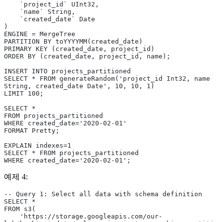
    `project_id` UInt32,
    `name` String,
    `created_date` Date
)
ENGINE = MergeTree
PARTITION BY toYYYYMM(created_date)
PRIMARY KEY (created_date, project_id)
ORDER BY (created_date, project_id, name);
INSERT INTO projects_partitioned
SELECT * FROM generateRandom('project_id Int32, name 
String, created_date Date', 10, 10, 1)
LIMIT 100;
SELECT *
FROM projects_partitioned
WHERE created_date='2020-02-01'
FORMAT Pretty;
EXPLAIN indexes=1
SELECT * FROM projects_partitioned
WHERE created_date='2020-02-01';
예제 4:
-- Query 1: Select all data with schema definition
SELECT *
FROM s3(
    'https://storage.googleapis.com/our-