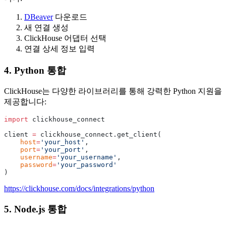
DBeaver
다운로드
새 연결 생성
ClickHouse 어댑터 선택
연결 상세 정보 입력
4. Python 통합
ClickHouse는 다양한 라이브러리를 통해 강력한 Python 지원을
제공합니다:
import
 clickhouse_connect
client 
=
 clickhouse_connect.get_client(
    host
=
'your_host'
,
    port
=
'your_port'
,
    username
=
'your_username'
,
    password
=
'your_password'
)
https://clickhouse.com/docs/integrations/python
5. Node.js 통합