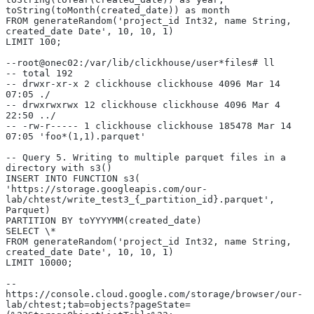
toString(toMonth(created_date)) as month
FROM generateRandom('project_id Int32, name String, 
created_date Date', 10, 10, 1)
LIMIT 100;
--root@onec02:/var/lib/clickhouse/user*files# ll
-- total 192
-- drwxr-xr-x 2 clickhouse clickhouse 4096 Mar 14 
07:05 ./
-- drwxrwxrwx 12 clickhouse clickhouse 4096 Mar 4 
22:50 ../
-- -rw-r----- 1 clickhouse clickhouse 185478 Mar 14 
07:05 'foo*(1,1).parquet'
-- Query 5. Writing to multiple parquet files in a 
directory with s3()
INSERT INTO FUNCTION s3(
'https://storage.googleapis.com/our-
lab/chtest/write_test3_{_partition_id}.parquet',
Parquet)
PARTITION BY toYYYYMM(created_date)
SELECT \*
FROM generateRandom('project_id Int32, name String, 
created_date Date', 10, 10, 1)
LIMIT 10000;
-- 
https://console.cloud.google.com/storage/browser/our-
lab/chtest;tab=objects?pageState=