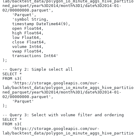
lab/backtest_data/polygon_io_minute_aggs_hive_partitio
ned_parquet/year%3D2014/month%3D1/date%3D2014-01-
02/00000000.parquet',
    'Parquet',
    'symbol String,
    timestamp DateTime64(9),
    open Float64,
    high Float64,
    low Float64,
    close Float64,
    volume Int64,
    vwap Float64,
    transactions Int64'
);
-- Query 2: Simple select all
SELECT *
FROM s3(
    'https://storage.googleapis.com/our-
lab/backtest_data/polygon_io_minute_aggs_hive_partitio
ned_parquet/year%3D2014/month%3D1/date%3D2014-01-
02/00000000.parquet',
    'Parquet'
);
-- Query 3: Select with volume filter and ordering
SELECT *
FROM s3(
    'https://storage.googleapis.com/our-
lab/backtest_data/polygon_io_minute_aggs_hive_partitio