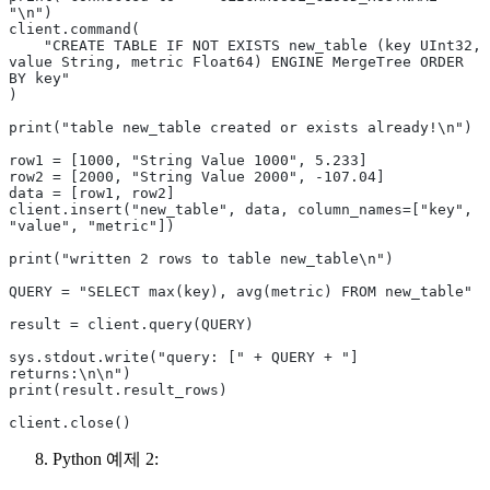
"\n")
client.command(
    "CREATE TABLE IF NOT EXISTS new_table (key UInt32, 
value String, metric Float64) ENGINE MergeTree ORDER 
BY key"
)
print("table new_table created or exists already!\n")
row1 = [1000, "String Value 1000", 5.233]
row2 = [2000, "String Value 2000", -107.04]
data = [row1, row2]
client.insert("new_table", data, column_names=["key", 
"value", "metric"])
print("written 2 rows to table new_table\n")
QUERY = "SELECT max(key), avg(metric) FROM new_table"
result = client.query(QUERY)
sys.stdout.write("query: [" + QUERY + "] 
returns:\n\n")
print(result.result_rows)
client.close()
Python 예제 2: