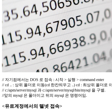
// 자기컴에서는 DOS 로 접속 : 시작 > 실행 > command enter
// cd .. : 상위 폴더로 이동(cd 한칸띄우고 ..) cd : 최상위 폴더로
// c:/apm/server/mysql 과 c:/apm/server/mysql/bin/mysql 을 구별.
//앞의 mysql 은 폴더이고 뒤의 mysql 은 명령어임.
<유료계정에서의 텔넷 접속>