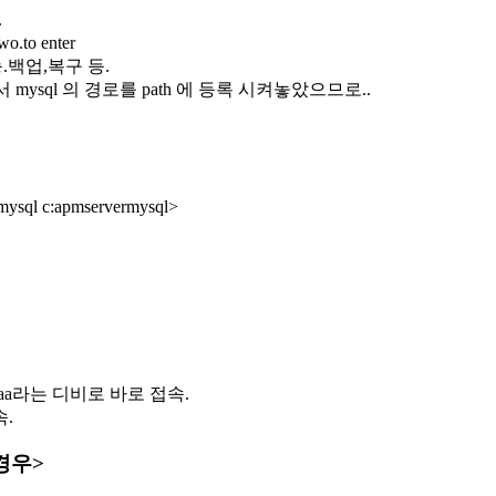
.
to enter
능.백업,복구 등.
ysql 의 경로를 path 에 등록 시켜놓았으므로..
ysql c:apmservermysql>
a> //aaa라는 디비로 바로 접속.
속.
 경우>