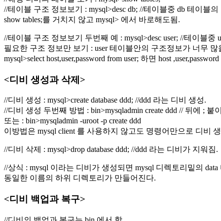
//테이블 구조 정보보기 : mysql>desc db; //테이블중 db 테
show tables;를 거치지 않고 mysql> 에서 바로해도됨.
//테이블 구조 정보보기 두번째 예 : mysql>desc user; //테이
필요한 구조 정보만 보기 : user 테이블안의 구조정보가 너무 
mysql>select host,user,password from user; 하면 host ,user,pass
<디비 생성과 삭제>
//디비 생성 : mysql>create database ddd; //ddd 라는 디비 생성.
//디비 생성 두번째 방법 : bin>mysqladmin create ddd // 뒤
또는 : bin>mysqladmin -uroot -p create ddd
이방법은 mysql client 를 사용하지 않고도 명령어만으로 디비
//디비 삭제 : mysql>drop database ddd; //ddd 라는 디비가 지워짐.
//상식 : mysql 이라는 디비가 생성되면 mysql 디렉토리밑의 
동일한 이름의 하위 디렉토리가 만들어진다.
<디비 백업과 복구>
//디비의 백업과 복구는 bin 에서 함.