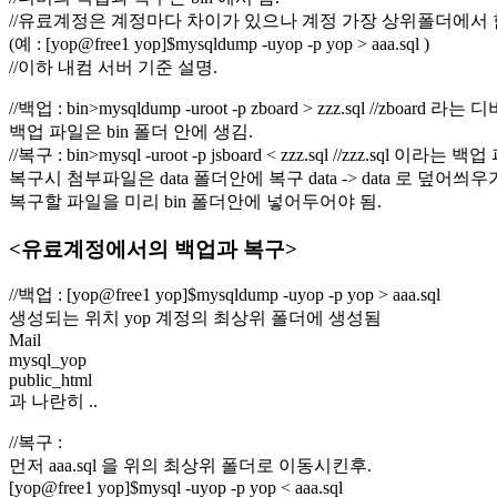
//유료계정은 계정마다 차이가 있으나 계정 가장 상위폴더에서 
(예 : [yop@free1 yop]$mysqldump -uyop -p yop > aaa.sql )
//이하 내컴 서버 기준 설명.
//백업 : bin>mysqldump -uroot -p zboard > zzz.sql //zboar
백업 파일은 bin 폴더 안에 생김.
//복구 : bin>mysql -uroot -p jsboard < zzz.sql //zzz.sql 
복구시 첨부파일은 data 폴더안에 복구 data -> data 로 덮어씌우
복구할 파일을 미리 bin 폴더안에 넣어두어야 됨.
<유료계정에서의 백업과 복구>
//백업 : [yop@free1 yop]$mysqldump -uyop -p yop > aaa.sql
생성되는 위치 yop 계정의 최상위 폴더에 생성됨
Mail
mysql_yop
public_html
과 나란히 ..
//복구 :
먼저 aaa.sql 을 위의 최상위 폴더로 이동시킨후.
[yop@free1 yop]$mysql -uyop -p yop < aaa.sql